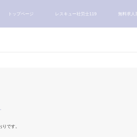
トップページ
レスキュー社労士119
無料求人
せ
おりです。